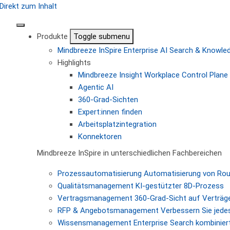
Direkt zum Inhalt
Produkte
Toggle submenu
Mindbreeze InSpire
Enterprise AI Search & Knowl
Highlights
Mindbreeze Insight Workplace
Control Plane 
Agentic AI
360-Grad-Sichten
Expert:innen finden
Arbeitsplatzintegration
Konnektoren
Mindbreeze InSpire in unterschiedlichen Fachbereichen
Prozessautomatisierung
Automatisierung von Ro
Qualitätsmanagement
KI-gestützter 8D-Prozess
Vertragsmanagement
360-Grad-Sicht auf Verträg
RFP & Angebotsmanagement
Verbessern Sie jede
Wissensmanagement
Enterprise Search kombiniert