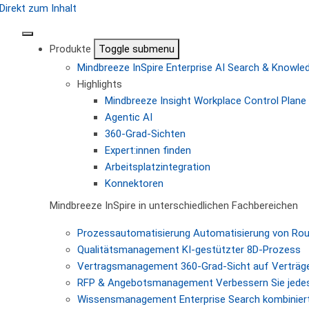
Direkt zum Inhalt
Produkte
Toggle submenu
Mindbreeze InSpire
Enterprise AI Search & Knowl
Highlights
Mindbreeze Insight Workplace
Control Plane 
Agentic AI
360-Grad-Sichten
Expert:innen finden
Arbeitsplatzintegration
Konnektoren
Mindbreeze InSpire in unterschiedlichen Fachbereichen
Prozessautomatisierung
Automatisierung von Ro
Qualitätsmanagement
KI-gestützter 8D-Prozess
Vertragsmanagement
360-Grad-Sicht auf Verträg
RFP & Angebotsmanagement
Verbessern Sie jede
Wissensmanagement
Enterprise Search kombiniert