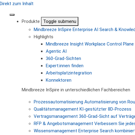
Direkt zum Inhalt
Produkte
Toggle submenu
Mindbreeze InSpire
Enterprise AI Search & Knowl
Highlights
Mindbreeze Insight Workplace
Control Plane 
Agentic AI
360-Grad-Sichten
Expert:innen finden
Arbeitsplatzintegration
Konnektoren
Mindbreeze InSpire in unterschiedlichen Fachbereichen
Prozessautomatisierung
Automatisierung von Ro
Qualitätsmanagement
KI-gestützter 8D-Prozess
Vertragsmanagement
360-Grad-Sicht auf Verträg
RFP & Angebotsmanagement
Verbessern Sie jede
Wissensmanagement
Enterprise Search kombiniert