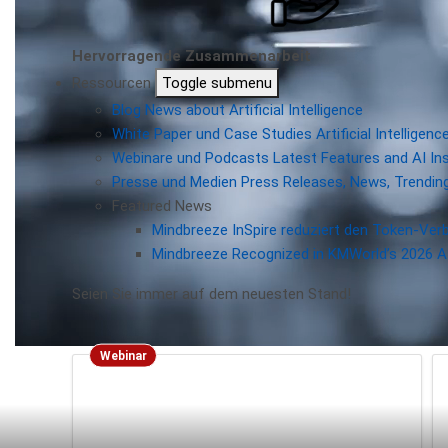
Hervorragende Zusammenarbeit
Ressourcen
Toggle submenu
Blog
News about Artificial Intelligence
White Paper und Case Studies
Artificial Intellige
Webinare und Podcasts
Latest Features and AI In
Presse und Medien
Press Releases, News, Trending
Featured News
Mindbreeze InSpire reduziert den Token-Ver
Mindbreeze Recognized in KMWorld’s 2026 AI
Seien Sie immer auf dem neuesten Stand!
Webinar