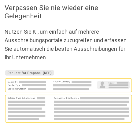
Werden Sie Teil unseres Teams!
Verpassen Sie nie wieder eine
Gelegenheit
Technical Consultant – Enterprise AI Search
Karriere bei Mindbreeze
Nutzen Sie KI, um einfach auf mehrere
Ausschreibungsportale zuzugreifen und erfassen
Sie automatisch die besten Ausschreibungen für
Ihr Unternehmen.
Secondary Menu
Community & Support