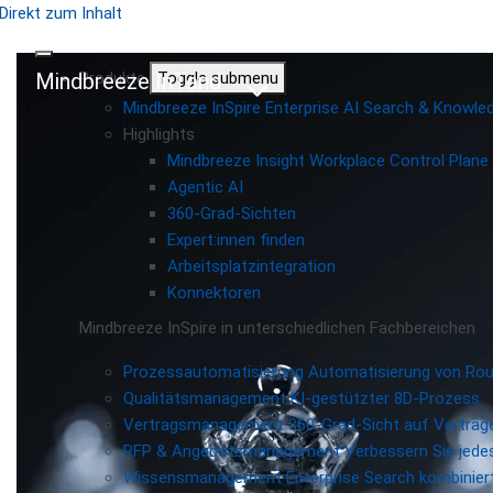
Direkt zum Inhalt
Mindbreeze InTend
Produkte
Toggle submenu
Mindbreeze InSpire
Enterprise AI Search & Knowl
Highlights
Mindbreeze Insight Workplace
Control Plane 
Agentic AI
360-Grad-Sichten
Expert:innen finden
Arbeitsplatzintegration
Konnektoren
Mindbreeze InSpire in unterschiedlichen Fachbereichen
Prozessautomatisierung
Automatisierung von Ro
Qualitätsmanagement
KI-gestützter 8D-Prozess
Vertragsmanagement
360-Grad-Sicht auf Verträg
RFP & Angebotsmanagement
Verbessern Sie jede
Wissensmanagement
Enterprise Search kombiniert