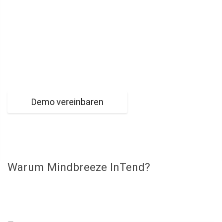
Sind Sie bereit, Ihr
Angebotsmanagement auf die nächste
Stufe zu heben?
Demo vereinbaren
Warum Mindbreeze InTend?