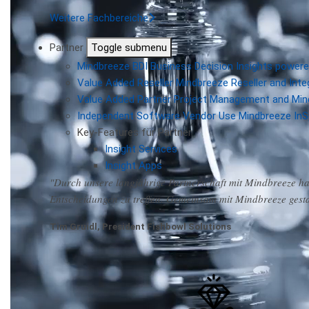
Weitere Fachbereiche
Partner
Toggle submenu
Mindbreeze BDI
Business Decision Insights powere
Value Added Reseller
Mindbreeze Reseller and Inte
Value Added Partner
Project Management and Min
Independent Software Vendor
Use Mindbreeze InS
Key-Features für Partner
Insight Services
Insight Apps
"Durch unsere langjährige Partnerschaft mit Mindbreeze hab
Entscheidungen zu treffen. Gemeinsam mit Mindbreeze gest
Tim Gruidl, President Fishbowl Solutions