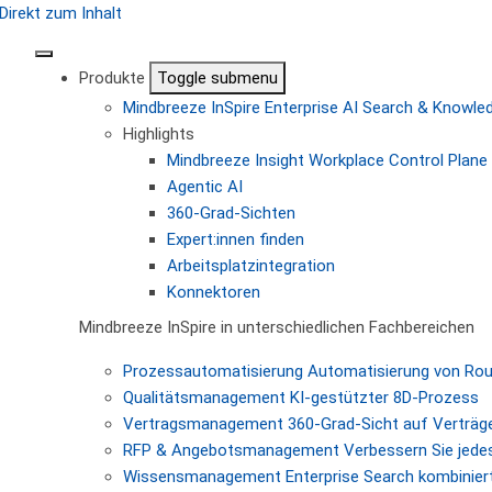
Direkt zum Inhalt
Produkte
Toggle submenu
Mindbreeze InSpire
Enterprise AI Search & Knowl
Highlights
Mindbreeze Insight Workplace
Control Plane 
Agentic AI
360-Grad-Sichten
Expert:innen finden
Arbeitsplatzintegration
Konnektoren
Mindbreeze InSpire in unterschiedlichen Fachbereichen
Prozessautomatisierung
Automatisierung von Ro
Qualitätsmanagement
KI-gestützter 8D-Prozess
Vertragsmanagement
360-Grad-Sicht auf Verträg
RFP & Angebotsmanagement
Verbessern Sie jede
Wissensmanagement
Enterprise Search kombiniert