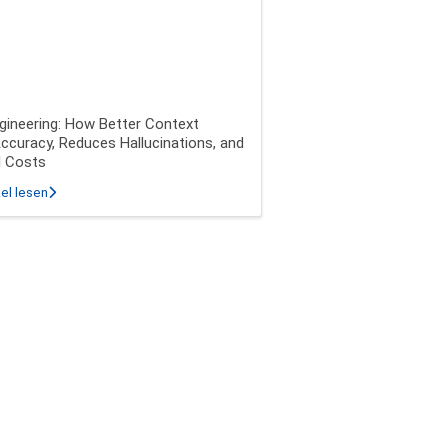
gineering: How Better Context
ccuracy, Reduces Hallucinations, and
I Costs
ease
über Context Engineering: How Better Context Improves Accuracy, 
el lesen