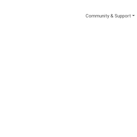
Secondary Me
Community & Support