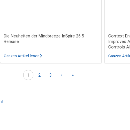
Die Neuheiten der Mindbreeze InSpire 26.5
Context En
Release
Improves A
Controls A
 InSpire 26.3 - 26.5 Release
über Die Neuheiten der Mindbreeze InSpire 26.5 Rel
Ganzen Artikel lesen
Ganzen Artik
Nächste Seite
Letzte Seite
1
2
3
›
»
nt