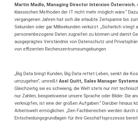
Martin Madlo, Managing Director Interxion Österreich
,
klassischen Methoden der IT nicht mehr möglich wäre.“ Dazu
vergangenen Jahren hat sich die erlaubte Zeitspanne bis z
Sekunden oder gar Millisekunden verkürzt. „Sicherlich steigt
personenbezogene Daten zugreifen zu können und damit Ges
ausgeprägtes Verständnis von Datenschutz und Privatsphäre.
von effizenten Rechenzentrumsumgebungen.
„Big Data bringt Kunden, Big Data rettet Leben, senkt die Ko
umzugehen“, umreißt
Axel Quitt, Sales Manager Systems
Gleichzeitig sei es schwierig, die Welt stets nur mit technisc
nur Zahlen, beispielsweise unsere Sprache oder Bilder. Die ana
verknüpfen, ist eine der großen Aufgaben.“ Darüber hinaus 
Arbeitswelt ermöglichen. „Den Fachbereichen werden durch d
Entscheidungsgrundlagen für ihre Geschäftsprozesse bereitg