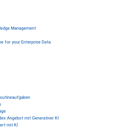
owledge Management
ne for your Enterprise Data
Routineaufgaben
s
äge
des Angebot mit Generativer KI
ert mit KI