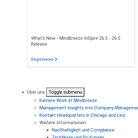
What's New - Mindbreeze InSpire 26.3 - 26.5
Release
für das Webinar über What's New - Mindbreeze
Registrieren
Seitennummerierung
Über uns
Toggle submenu
Karriere
Work at Mindbreeze
Management
Insights into Company Manageme
Kontakt
Headquarters in Chicago and Linz
Weitere Informationen
Nachhaltigkeit und Compliance
Zertifikate und Prüfungen