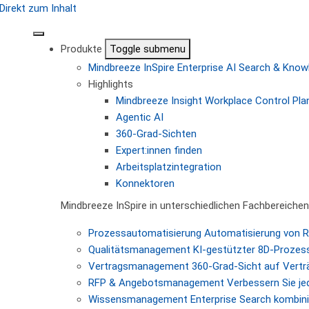
Direkt zum Inhalt
Produkte
Toggle submenu
Mindbreeze InSpire
Enterprise AI Search & Kn
Highlights
Mindbreeze Insight Workplace
Control Pla
Agentic AI
360-Grad-Sichten
Expert:innen finden
Arbeitsplatzintegration
Konnektoren
Mindbreeze InSpire in unterschiedlichen Fachbereichen
Prozessautomatisierung
Automatisierung von 
Qualitätsmanagement
KI-gestützter 8D-Prozes
Vertragsmanagement
360-Grad-Sicht auf Vertr
RFP & Angebotsmanagement
Verbessern Sie je
Wissensmanagement
Enterprise Search kombini