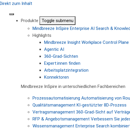
Direkt zum Inhalt
Produkte
Toggle submenu
Mindbreeze InSpire
Enterprise AI Search & Knowl
Highlights
Mindbreeze Insight Workplace
Control Plane 
Agentic AI
360-Grad-Sichten
Expert:innen finden
Arbeitsplatzintegration
Konnektoren
Mindbreeze InSpire in unterschiedlichen Fachbereichen
Prozessautomatisierung
Automatisierung von Ro
Qualitätsmanagement
KI-gestützter 8D-Prozess
Vertragsmanagement
360-Grad-Sicht auf Verträg
RFP & Angebotsmanagement
Verbessern Sie jede
Wissensmanagement
Enterprise Search kombiniert