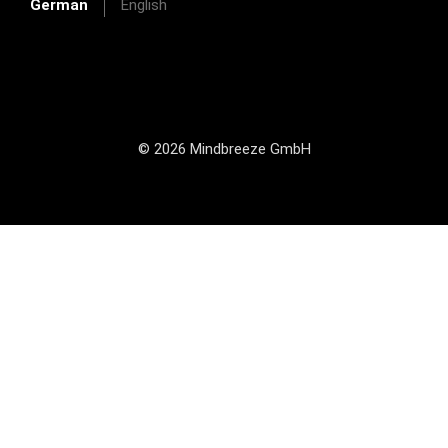
German
English
© 2026 Mindbreeze GmbH