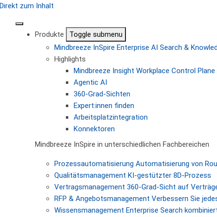
Direkt zum Inhalt
Produkte
Toggle submenu
Mindbreeze InSpire
Enterprise AI Search & Knowl
Highlights
Mindbreeze Insight Workplace
Control Plane 
Agentic AI
360-Grad-Sichten
Expert:innen finden
Arbeitsplatzintegration
Konnektoren
Mindbreeze InSpire in unterschiedlichen Fachbereichen
Prozessautomatisierung
Automatisierung von Ro
Qualitätsmanagement
KI-gestützter 8D-Prozess
Vertragsmanagement
360-Grad-Sicht auf Verträg
RFP & Angebotsmanagement
Verbessern Sie jede
Wissensmanagement
Enterprise Search kombiniert