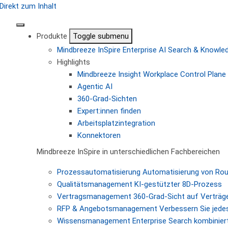
Direkt zum Inhalt
Produkte
Toggle submenu
Mindbreeze InSpire
Enterprise AI Search & Knowl
Highlights
Mindbreeze Insight Workplace
Control Plane 
Agentic AI
360-Grad-Sichten
Expert:innen finden
Arbeitsplatzintegration
Konnektoren
Mindbreeze InSpire in unterschiedlichen Fachbereichen
Prozessautomatisierung
Automatisierung von Ro
Qualitätsmanagement
KI-gestützter 8D-Prozess
Vertragsmanagement
360-Grad-Sicht auf Verträg
RFP & Angebotsmanagement
Verbessern Sie jede
Wissensmanagement
Enterprise Search kombiniert