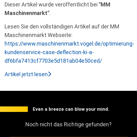
Dieser Artikel wurde veröffentlicht bei
"MM
Maschinenmarkt"
.
Lesen Sie den vollständigen Artikel auf der MM
Maschinenmarkt Webseite:
https://www.maschinenmarkt.vogel.de/optimierung-
kundenservice-case-deflection-ki-a-
df6bfa7413cf7703e5d181ab04e50ced/
Artikel jetzt lesen
Even a breeze can blow your mind.
Noch nicht das Richtige gefunden?