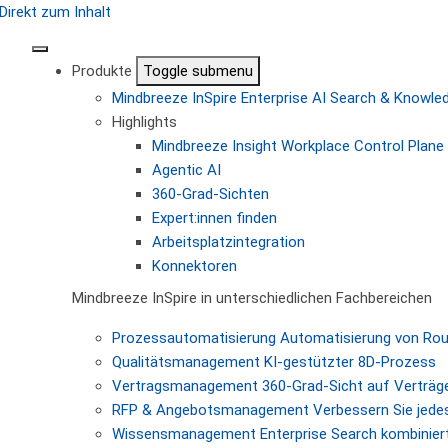
Direkt zum Inhalt
Produkte
Toggle submenu
Mindbreeze InSpire
Enterprise AI Search & Knowl
Highlights
Mindbreeze Insight Workplace
Control Plane 
Agentic AI
360-Grad-Sichten
Expert:innen finden
Arbeitsplatzintegration
Konnektoren
Mindbreeze InSpire in unterschiedlichen Fachbereichen
Prozessautomatisierung
Automatisierung von Ro
Qualitätsmanagement
KI-gestützter 8D-Prozess
Vertragsmanagement
360-Grad-Sicht auf Verträg
RFP & Angebotsmanagement
Verbessern Sie jede
Wissensmanagement
Enterprise Search kombiniert