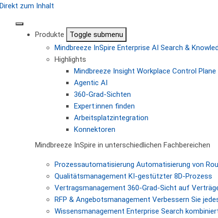
Direkt zum Inhalt
Produkte
Toggle submenu
Mindbreeze InSpire
Enterprise AI Search & Knowl
Highlights
Mindbreeze Insight Workplace
Control Plane 
Agentic AI
360-Grad-Sichten
Expert:innen finden
Arbeitsplatzintegration
Konnektoren
Mindbreeze InSpire in unterschiedlichen Fachbereichen
Prozessautomatisierung
Automatisierung von Ro
Qualitätsmanagement
KI-gestützter 8D-Prozess
Vertragsmanagement
360-Grad-Sicht auf Verträg
RFP & Angebotsmanagement
Verbessern Sie jede
Wissensmanagement
Enterprise Search kombiniert