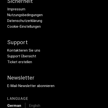
Sicherheit
Footer menu
Impressum
Nutzungsbedingungen
Datenschutzerklärung
Cookie-Einstellungen
Support
Footer Secondary Menu
Kontaktieren Sie uns
Support Übersicht
Ticket erstellen
Newsletter
Footer Tertiary
E-Mail-Newsletter abonnieren
LANGUAGE
German
English