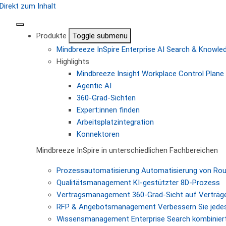
Direkt zum Inhalt
Produkte
Toggle submenu
Mindbreeze InSpire
Enterprise AI Search & Knowl
Highlights
Mindbreeze Insight Workplace
Control Plane 
Agentic AI
360-Grad-Sichten
Expert:innen finden
Arbeitsplatzintegration
Konnektoren
Mindbreeze InSpire in unterschiedlichen Fachbereichen
Prozessautomatisierung
Automatisierung von Ro
Qualitätsmanagement
KI-gestützter 8D-Prozess
Vertragsmanagement
360-Grad-Sicht auf Verträg
RFP & Angebotsmanagement
Verbessern Sie jede
Wissensmanagement
Enterprise Search kombiniert