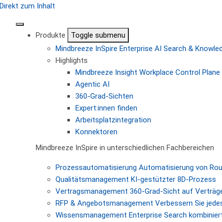
Direkt zum Inhalt
Produkte
Toggle submenu
Mindbreeze InSpire
Enterprise AI Search & Knowl
Highlights
Mindbreeze Insight Workplace
Control Plane 
Agentic AI
360-Grad-Sichten
Expert:innen finden
Arbeitsplatzintegration
Konnektoren
Mindbreeze InSpire in unterschiedlichen Fachbereichen
Prozessautomatisierung
Automatisierung von Ro
Qualitätsmanagement
KI-gestützter 8D-Prozess
Vertragsmanagement
360-Grad-Sicht auf Verträg
RFP & Angebotsmanagement
Verbessern Sie jede
Wissensmanagement
Enterprise Search kombiniert