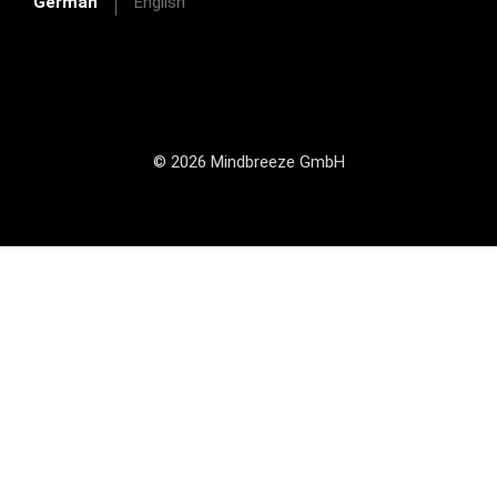
German
English
© 2026 Mindbreeze GmbH