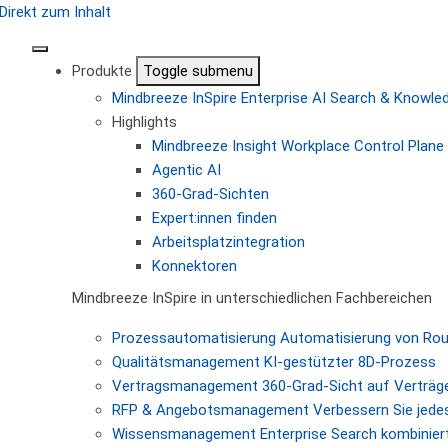
Direkt zum Inhalt
Produkte
Toggle submenu
Mindbreeze InSpire
Enterprise AI Search & Knowl
Highlights
Mindbreeze Insight Workplace
Control Plane 
Agentic AI
360-Grad-Sichten
Expert:innen finden
Arbeitsplatzintegration
Konnektoren
Mindbreeze InSpire in unterschiedlichen Fachbereichen
Prozessautomatisierung
Automatisierung von Ro
Qualitätsmanagement
KI-gestützter 8D-Prozess
Vertragsmanagement
360-Grad-Sicht auf Verträg
RFP & Angebotsmanagement
Verbessern Sie jede
Wissensmanagement
Enterprise Search kombiniert