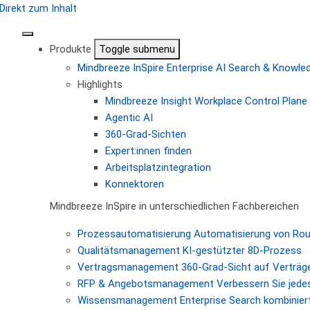
Direkt zum Inhalt
Produkte
Toggle submenu
Mindbreeze InSpire
Enterprise AI Search & Knowl
Highlights
Mindbreeze Insight Workplace
Control Plane 
Agentic AI
360-Grad-Sichten
Expert:innen finden
Arbeitsplatzintegration
Konnektoren
Mindbreeze InSpire in unterschiedlichen Fachbereichen
Prozessautomatisierung
Automatisierung von Ro
Qualitätsmanagement
KI-gestützter 8D-Prozess
Vertragsmanagement
360-Grad-Sicht auf Verträg
RFP & Angebotsmanagement
Verbessern Sie jede
Wissensmanagement
Enterprise Search kombiniert