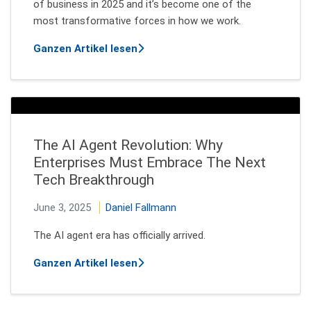
of business in 2025 and it’s become one of the
most transformative forces in how we work.
über The New Era Of Work: Human-
Ganzen Artikel lesen
The AI Agent Revolution: Why
Enterprises Must Embrace The Next
Tech Breakthrough
June 3, 2025
Daniel Fallmann
The AI agent era has officially arrived.
über The AI Agent Revolution: W
Ganzen Artikel lesen