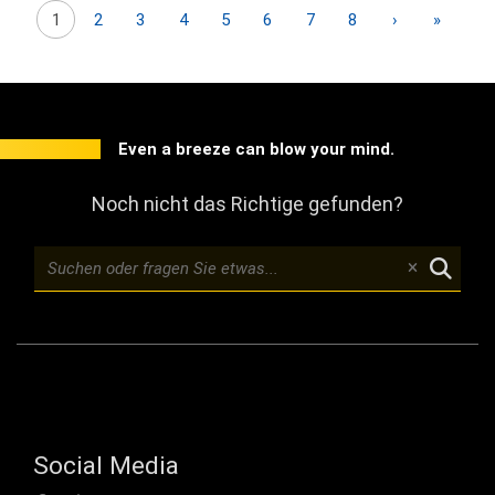
Seitennummerierung
Nächste Seit
Letzte 
1
2
3
4
5
6
7
8
›
»
Even a breeze can blow your mind.
Noch nicht das Richtige gefunden?
Social Media