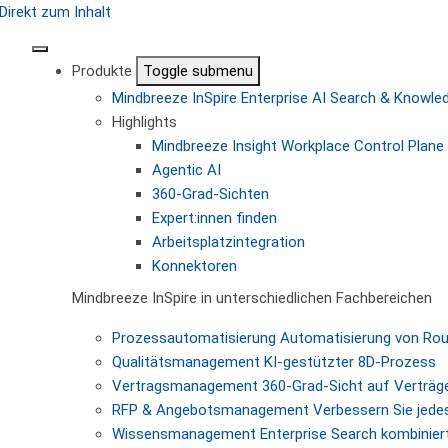
Direkt zum Inhalt
Produkte
Toggle submenu
Mindbreeze InSpire
Enterprise AI Search & Knowl
Highlights
Mindbreeze Insight Workplace
Control Plane 
Agentic AI
360-Grad-Sichten
Expert:innen finden
Arbeitsplatzintegration
Konnektoren
Mindbreeze InSpire in unterschiedlichen Fachbereichen
Prozessautomatisierung
Automatisierung von Ro
Qualitätsmanagement
KI-gestützter 8D-Prozess
Vertragsmanagement
360-Grad-Sicht auf Verträg
RFP & Angebotsmanagement
Verbessern Sie jede
Wissensmanagement
Enterprise Search kombiniert