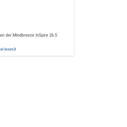
en der Mindbreeze InSpire 26.5
über Die Neuheiten der Mindbreeze InSpire 26.5 Release
el lesen