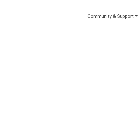
Secondary Me
Community & Support