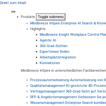
Direkt zum Inhalt
Produkte
Toggle submenu
Mindbreeze InSpire
Enterprise AI Search & Kn
Highlights
Mindbreeze Insight Workplace
Control Pla
Agentic AI
360-Grad-Sichten
Expert:innen finden
Arbeitsplatzintegration
Konnektoren
Mindbreeze InSpire in unterschiedlichen Fachbereichen
Prozessautomatisierung
Automatisierung von 
Qualitätsmanagement
KI-gestützter 8D-Prozes
Vertragsmanagement
360-Grad-Sicht auf Vertr
RFP & Angebotsmanagement
Verbessern Sie je
Wissensmanagement
Enterprise Search kombini