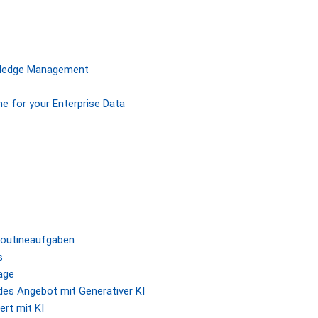
owledge Management
ne for your Enterprise Data
Routineaufgaben
s
äge
des Angebot mit Generativer KI
ert mit KI