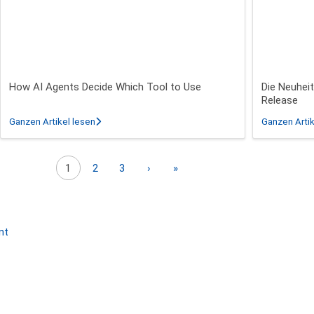
How AI Agents Decide Which Tool to Use
Die Neuheit
Release
 InSpire 26.3 - 26.5 Release
über How AI Agents Decide Which Tool to Use
Ganzen Artikel lesen
Ganzen Artik
Nächste Seite
Letzte Seite
1
2
3
›
»
nt