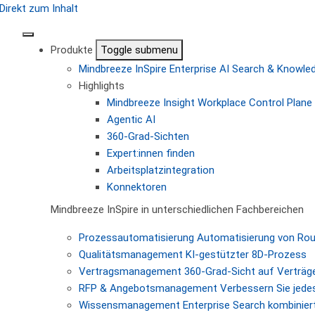
Direkt zum Inhalt
Produkte
Toggle submenu
Mindbreeze InSpire
Enterprise AI Search & Knowl
Highlights
Mindbreeze Insight Workplace
Control Plane 
Agentic AI
360-Grad-Sichten
Expert:innen finden
Arbeitsplatzintegration
Konnektoren
Mindbreeze InSpire in unterschiedlichen Fachbereichen
Prozessautomatisierung
Automatisierung von Ro
Qualitätsmanagement
KI-gestützter 8D-Prozess
Vertragsmanagement
360-Grad-Sicht auf Verträg
RFP & Angebotsmanagement
Verbessern Sie jede
Wissensmanagement
Enterprise Search kombiniert