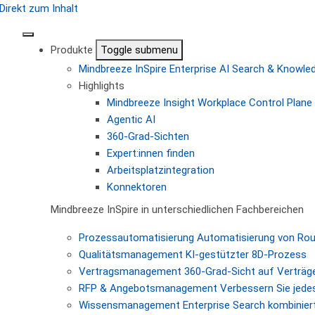
Direkt zum Inhalt
Produkte
Toggle submenu
Mindbreeze InSpire
Enterprise AI Search & Knowl
Highlights
Mindbreeze Insight Workplace
Control Plane 
Agentic AI
360-Grad-Sichten
Expert:innen finden
Arbeitsplatzintegration
Konnektoren
Mindbreeze InSpire in unterschiedlichen Fachbereichen
Prozessautomatisierung
Automatisierung von Ro
Qualitätsmanagement
KI-gestützter 8D-Prozess
Vertragsmanagement
360-Grad-Sicht auf Verträg
RFP & Angebotsmanagement
Verbessern Sie jede
Wissensmanagement
Enterprise Search kombiniert