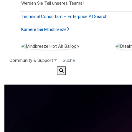
Werden Sie Teil unseres Teams!
Technical Consultant – Enterprise AI Search
Karriere bei Mindbreeze
Secondary Menu
Community & Support