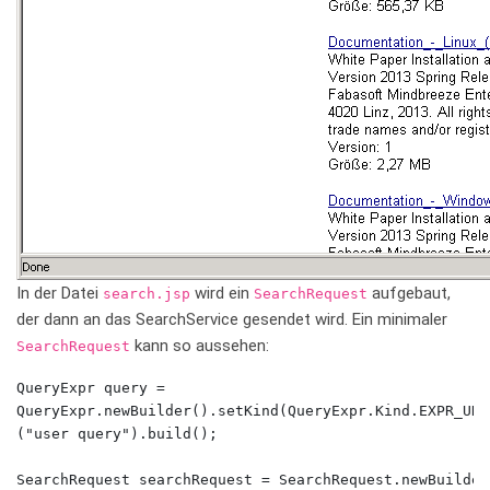
In der Datei
wird ein
aufgebaut,
search
.jsp
SearchRequest
der dann an das SearchService gesendet wird. Ein minimaler
kann so aussehen:
SearchRequest
QueryExpr query = 

QueryExpr.newBuilder().setKind(QueryExpr.Kind.EXPR_UNP
("user query").build();

SearchRequest searchRequest = SearchRequest.newBuilder(