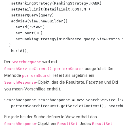
  .setRankingStrategy(RankingStrategy.RANK)

  .setDetailLimit(DetailLimit.CONTENT)

  .setUserQuery(query)

  .addView(View.newBuilder()

    .setId("view")

    .setCount(10)

    .setRankingStrategy(mindbreeze.query.ViewProtos.Vi
  )

  .build();
Der
wird mit
SearchRequest
ausgeführt. Die
SearchServiceClient
()
.performSearch
Methode
liefert als Ergebnis ein
performSearch
-Objekt, das die Resultate, Facetten und Did
SearchResponse
you mean-Vorschläge enthält.
SearchResponse searchResponse = new SearchServiceClien
  .performSearch(request.getServletContext(), searchRe
Für jede bei der Suche definierte View enthält das
-Objekt ein
. Jedes
SearchResponse
ResultSet
ResultSet