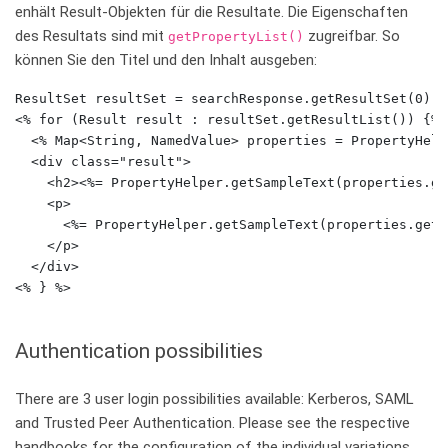
enhält Result-Objekten für die Resultate. Die Eigenschaften
des Resultats sind mit
zugreifbar. So
getPropertyList()
können Sie den Titel und den Inhalt ausgeben:
ResultSet resultSet = searchResponse.getResultSet(0);

<% for (Result result : resultSet.getResultList()) {%>

  <% Map<String, NamedValue> properties = PropertyHelp
  <div class="result">

    <h2><%= PropertyHelper.getSampleText(properties.ge
    <p>

      <%= PropertyHelper.getSampleText(properties.get(
    </p>

  </div>

Authentication possibilities
There are 3 user login possibilities available: Kerberos, SAML
and Trusted Peer Authentication. Please see the respective
handbooks for the configuration of the individual variations.