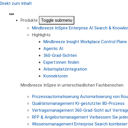
Direkt zum Inhalt
Produkte
Toggle submenu
Mindbreeze InSpire
Enterprise AI Search & Knowl
Highlights
Mindbreeze Insight Workplace
Control Plane 
Agentic AI
360-Grad-Sichten
Expert:innen finden
Arbeitsplatzintegration
Konnektoren
Mindbreeze InSpire in unterschiedlichen Fachbereichen
Prozessautomatisierung
Automatisierung von Ro
Qualitätsmanagement
KI-gestützter 8D-Prozess
Vertragsmanagement
360-Grad-Sicht auf Verträg
RFP & Angebotsmanagement
Verbessern Sie jede
Wissensmanagement
Enterprise Search kombiniert