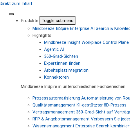
Direkt zum Inhalt
Produkte
Toggle submenu
Mindbreeze InSpire
Enterprise AI Search & Knowl
Highlights
Mindbreeze Insight Workplace
Control Plane 
Agentic AI
360-Grad-Sichten
Expert:innen finden
Arbeitsplatzintegration
Konnektoren
Mindbreeze InSpire in unterschiedlichen Fachbereichen
Prozessautomatisierung
Automatisierung von Ro
Qualitätsmanagement
KI-gestützter 8D-Prozess
Vertragsmanagement
360-Grad-Sicht auf Verträg
RFP & Angebotsmanagement
Verbessern Sie jede
Wissensmanagement
Enterprise Search kombiniert