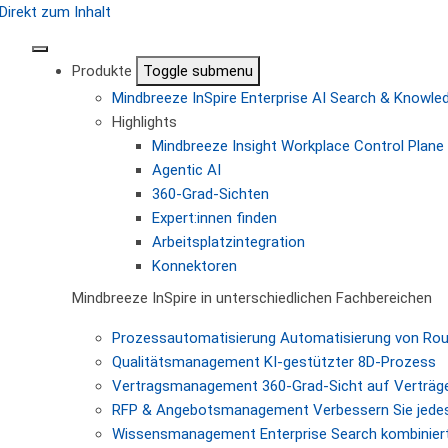
Direkt zum Inhalt
Produkte
Toggle submenu
Mindbreeze InSpire
Enterprise AI Search & Knowl
Highlights
Mindbreeze Insight Workplace
Control Plane 
Agentic AI
360-Grad-Sichten
Expert:innen finden
Arbeitsplatzintegration
Konnektoren
Mindbreeze InSpire in unterschiedlichen Fachbereichen
Prozessautomatisierung
Automatisierung von Ro
Qualitätsmanagement
KI-gestützter 8D-Prozess
Vertragsmanagement
360-Grad-Sicht auf Verträg
RFP & Angebotsmanagement
Verbessern Sie jede
Wissensmanagement
Enterprise Search kombiniert